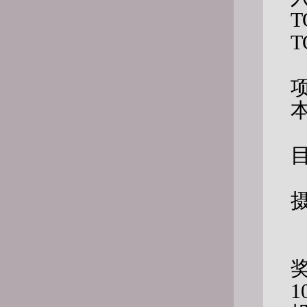
T
T
1