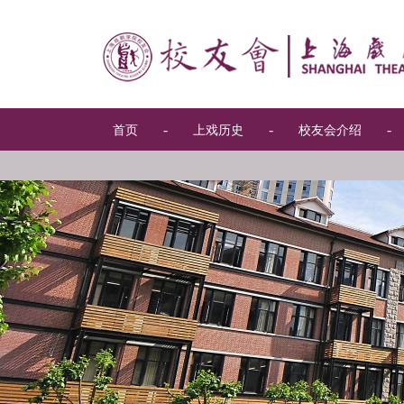
-
-
-
首页
上戏历史
校友会介绍